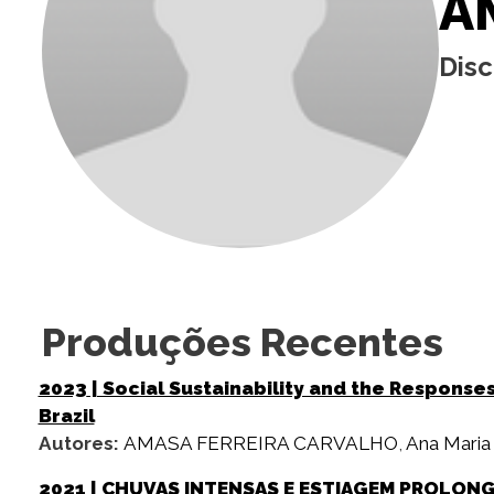
A
Dis
Produções Recentes
2023
| Social Sustainability and the Response
Brazil
Autores:
AMASA FERREIRA CARVALHO
,
Ana Maria 
2021
| CHUVAS INTENSAS E ESTIAGEM PROLONGA