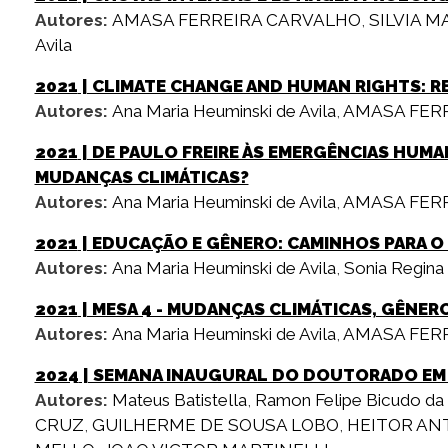
Autores:
AMASA FERREIRA CARVALHO
,
SILVIA M
Avila
2021
| CLIMATE CHANGE AND HUMAN RIGHTS: RE
Autores:
Ana Maria Heuminski de Avila
,
AMASA FER
2021
| DE PAULO FREIRE ÀS EMERGÊNCIAS HUMA
MUDANÇAS CLIMÁTICAS?
Autores:
Ana Maria Heuminski de Avila
,
AMASA FER
2021
| EDUCAÇÃO E GÊNERO: CAMINHOS PARA 
Autores:
Ana Maria Heuminski de Avila
,
Sonia Regina 
2021
| MESA 4 - MUDANÇAS CLIMÁTICAS, GÊNER
Autores:
Ana Maria Heuminski de Avila
,
AMASA FER
2024
| SEMANA INAUGURAL DO DOUTORADO EM 
Autores:
Mateus Batistella
,
Ramon Felipe Bicudo da 
CRUZ
,
GUILHERME DE SOUSA LOBO
,
HEITOR AN