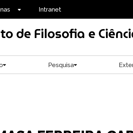
anas
Intranet
Toggle submenu
uto de Filosofia e Ciê
o
Pesquisa
Exte
Toggle submenu
Toggle submenu