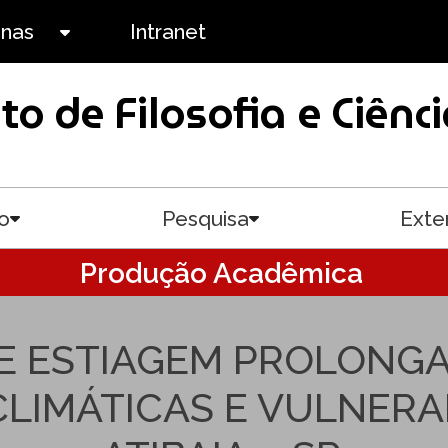
anas
Intranet
Toggle submenu
uto de Filosofia e Ciê
o
Pesquisa
Exte
Toggle submenu
Toggle submenu
Produção Acadêmica
E ESTIAGEM PROLONGA
IMÁTICAS E VULNERAB