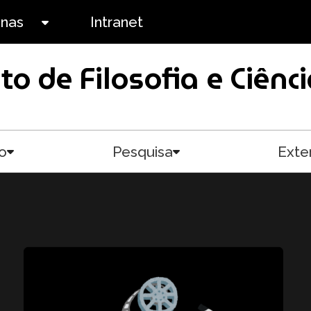
anas
Intranet
Toggle submenu
uto de Filosofia e Ciê
o
Pesquisa
Exte
Toggle submenu
Toggle submenu