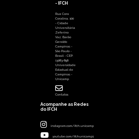
- IFCH
Rua Cora
Coralina, 100
- Cidade
Universitária
Zeferino
Vaz, Barão
Geraldo
Campinas -
São Paulo -
Brasil - CEP:
13083-896
Universidade
Estadual de
Campinas -
Unicamp
Contatos
Acompanhe as Redes
do IFCH
instagram.com/ifch.unicamp
youtube.com/ifchunicamp1