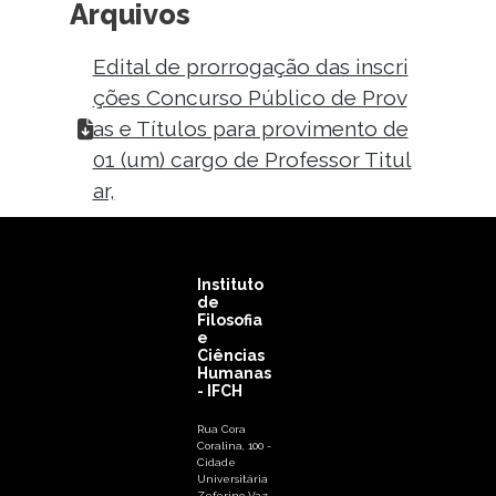
Arquivos
Edital de prorrogação das inscri
ções Concurso Público de Prov
as e Títulos para provimento de
01 (um) cargo de Professor Titul
ar,
Instituto
de
Filosofia
e
Ciências
Humanas
- IFCH
Rua Cora
Coralina, 100 -
Cidade
Universitária
Zeferino Vaz,