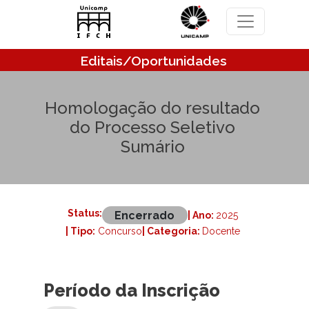
Pular para o conteúdo principal
Editais/Oportunidades
Homologação do resultado
do Processo Seletivo
Sumário
Status:
Encerrado
| Ano:
2025
| Tipo:
Concurso
| Categoria:
Docente
Período da Inscrição