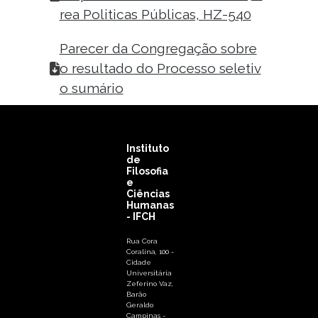
rea Politicas Públicas, HZ-540
Parecer da Congregação sobre
o resultado do Processo seletiv
o sumário
Instituto
de
Filosofia
e
Ciências
Humanas
- IFCH
Rua Cora
Coralina, 100 -
Cidade
Universitária
Zeferino Vaz,
Barão
Geraldo
Campinas -