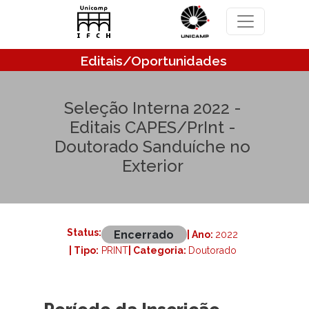
Pular para o conteúdo principal
Editais/Oportunidades
Seleção Interna 2022 -
Editais CAPES/PrInt -
Doutorado Sanduíche no
Exterior
Status:
Encerrado
| Ano:
2022
| Tipo:
PRINT
| Categoria:
Doutorado