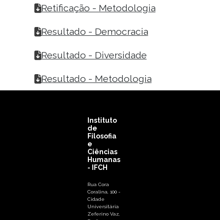
Retificação - Metodologia
Resultado - Democracia
Resultado - Diversidade
Resultado - Metodologia
Instituto
de
Filosofia
e
Ciências
Humanas
- IFCH
Rua Cora
Coralina, 100 -
Cidade
Universitária
Zeferino Vaz,