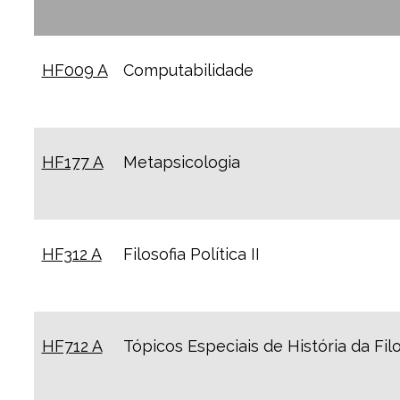
HF009 A
Computabilidade
HF177 A
Metapsicologia
HF312 A
Filosofia Política II
HF712 A
Tópicos Especiais de História da Filo