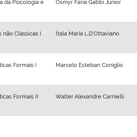
a da Psicologia e
Osmyr Faria Gabbi Junior
 não Clássicas I
Ítala Maria L.D'Ottaviano
icas Formais I
Marcelo Esteban Coniglio
cas Formais II
Walter Alexandre Carnielli