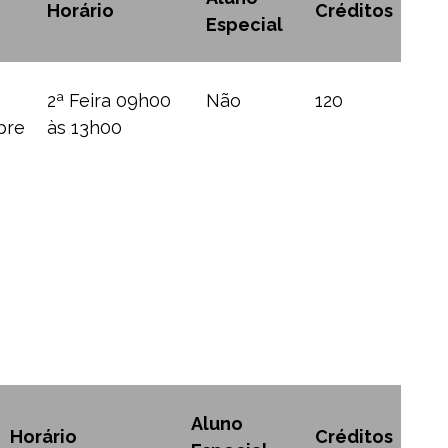
Horário
Créditos
Especial
2ª Feira 09h00
Não
120
bre
às 13h00
Aluno
Horário
Créditos