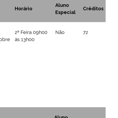
Aluno
Horário
Créditos
Especial
2ª Feira 09h00
Não
72
obre
às 13h00
Aluno