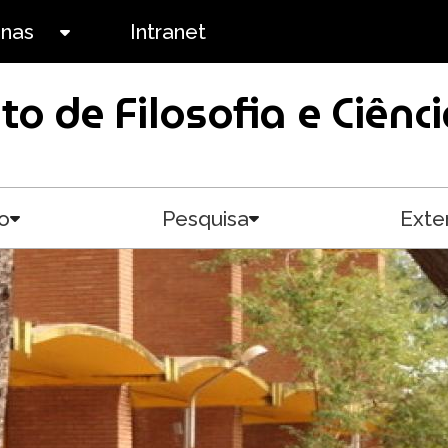
anas
Intranet
Toggle submenu
uto de Filosofia e Ciê
o
Pesquisa
Exte
Toggle submenu
Toggle submenu