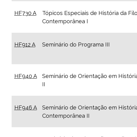
HF730 A
Tópicos Especiais de História da Filo
Contemporânea I
HF912 A
Seminário do Programa III
HF940 A
Seminário de Orientação em História
II
HF946 A
Seminário de Orientação em História
Contemporânea II