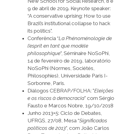
New School for Social Research, 8 e
9 de abril de 2019. Keynote speaker:
“A conservative uprising: How to use
Brazil’s institutional collapse to hack
its politics”.
Conferência “
La Phénoménologie de
l’esprit en tant que modèle
philosophique
”, Séminaire NoSoPhi,
14 de fevereiro de 2019, laboratório
NoSoPhi (Normes, Sociétés,
Philosophies), Universidade Paris I-
Sorbonne, Paris.
Diálogos CEBRAP/FOLHA: "
Eleições
e os riscos à democracia
" com Sérgio
Fausto e Marcos Nobre, 19/10/2018
Junho 2013+5: Ciclo de Debates,
UFRGS, 27/08, Mesa “
Significados
políticos de 2013
”, com João Carlos