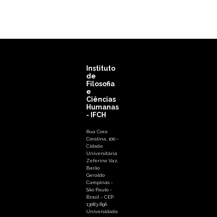
Instituto
de
Filosofia
e
Ciências
Humanas
- IFCH
Rua Cora
Coralina, 100 -
Cidade
Universitária
Zeferino Vaz,
Barão
Geraldo
Campinas -
São Paulo -
Brasil - CEP:
13083-896
Universidade