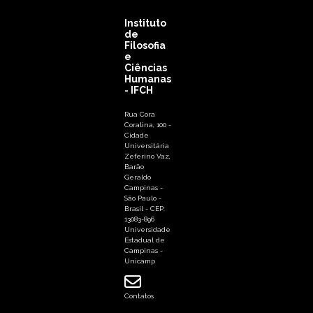
Instituto
de
Filosofia
e
Ciências
Humanas
- IFCH
Rua Cora
Coralina, 100 -
Cidade
Universitária
Zeferino Vaz,
Barão
Geraldo
Campinas -
São Paulo -
Brasil - CEP:
13083-896
Universidade
Estadual de
Campinas -
Unicamp
Contatos