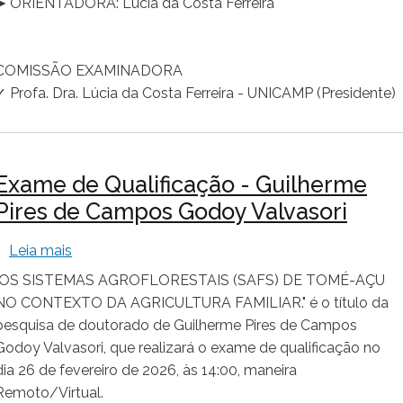
➤ ORIENTADORA: Lúcia da Costa Ferreira
COMISSÃO EXAMINADORA
✓ Profa. Dra. Lúcia da Costa Ferreira - UNICAMP (Presidente)
Exame de Qualificação - Guilherme
Pires de Campos Godoy Valvasori
sobre Exame de Qualificação - Guilherme Pires 
Leia mais
"OS SISTEMAS AGROFLORESTAIS (SAFS) DE TOMÉ-AÇU
NO CONTEXTO DA AGRICULTURA FAMILIAR." é o título da
pesquisa de doutorado de Guilherme Pires de Campos
Godoy Valvasori, que realizará o exame de qualificação no
dia 26 de fevereiro de 2026, às 14:00, maneira
Remoto/Virtual.