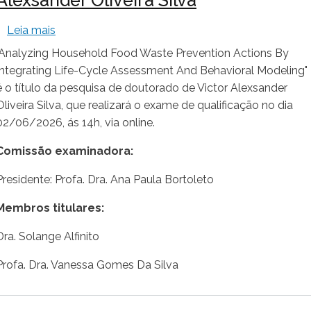
sobre Exame de Qualificação - Victor Alexsander O
Leia mais
"Analyzing Household Food Waste Prevention Actions By
Integrating Life-Cycle Assessment And Behavioral Modeling"
é o título da pesquisa de doutorado de Victor Alexsander
Oliveira Silva, que realizará o exame de qualificação no dia
02/06/2026, ás 14h, via online.
Comissão examinadora:
Presidente: Profa. Dra. Ana Paula Bortoleto
Membros titulares:
Dra. Solange Alfinito
Profa. Dra. Vanessa Gomes Da Silva