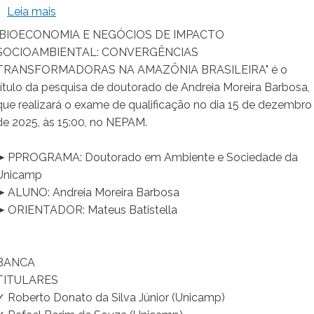
sobre Exame de Qualificação - Heline Laura de S
Leia mais
"BIOECONOMIA E NEGÓCIOS DE IMPACTO
SOCIOAMBIENTAL: CONVERGÊNCIAS
TRANSFORMADORAS NA AMAZÔNIA BRASILEIRA" é o
título da pesquisa de doutorado de Andreia Moreira Barbosa,
que realizará o exame de qualificação no dia 15 de dezembro
de 2025, às 15:00, no NEPAM.
➤ PPROGRAMA: Doutorado em Ambiente e Sociedade da
Unicamp
➤ ALUNO: Andreia Moreira Barbosa
➤ ORIENTADOR: Mateus Batistella
BANCA
TITULARES
✓ Roberto Donato da Silva Júnior (Unicamp)