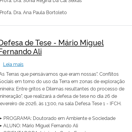
Profa. Dra. Sônia Regina Da Cal Seixas
Profa. Dra. Ana Paula Bortoleto
Defesa de Tese - Mário Miguel
Fernando Ali
sobre Defesa de Tese - Mário Miguel Fernando Ali
Leia mais
"As Terras que pensávamos que eram nossas”. Conflitos
Sociais em torno do uso da Terra em zonas de exploração
mineira: Entre gritos e Dilemas resultantes do processo de
mineração", que realizará a defesa de tese no dia 26 de
fevereiro de 2026, às 13:00, na sala Defesa Tese 1 - IFCH.
➤ PROGRAMA: Doutorado em Ambiente e Sociedade
➤ ALUNO: Mário Miguel Fernando Ali