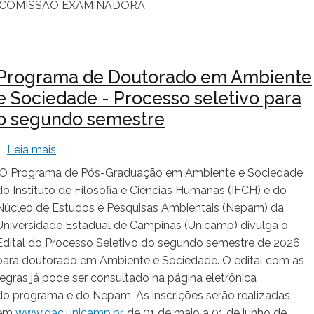
COMISSÃO EXAMINADORA
Programa de Doutorado em Ambiente
e Sociedade - Processo seletivo para
o segundo semestre
sobre Programa de Doutorado em Ambiente e Soc
Leia mais
O Programa de Pós-Graduação em Ambiente e Sociedade
do Instituto de Filosofia e Ciências Humanas (IFCH) e do
Núcleo de Estudos e Pesquisas Ambientais (Nepam) da
Universidade Estadual de Campinas (Unicamp) divulga o
Edital do Processo Seletivo do segundo semestre de 2026
para doutorado em Ambiente e Sociedade. O edital com as
regras já pode ser consultado na página eletrônica
do programa e do Nepam. As inscrições serão realizadas
em
www.dac.unicamp.br
, de 01 de maio a 01 de junho de