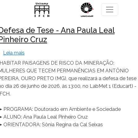
Pular para o conteúdo principal
Defesa de Tese - Ana Paula Leal
Pinheiro Cruz
sobre Defesa de Tese - Ana Paula Leal Pinheiro C
Leia mais
"HABITAR PAISAGENS DE RISCO DA MINERAÇÃO:
MULHERES QUE TECEM PERMANÊNCIAS EM ANTÔNIO
PEREIRA, OURO PRETO (MG), que realizará a defesa de tese
no dia 26 de junho de 2026, às 13:00, no LabMet 1 (Educart) -
IFCH.
➤ PROGRAMA: Doutorado em Ambiente e Sociedade
➤ ALUNO: Ana Paula Leal Pinheiro Cruz
➤ ORIENTADORA: Sônia Regina da Cal Seixas