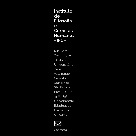
Instituto
de
Filosofia
e
Ciências
Humanas
- IFCH
Rua Cora
Coralina, 100
- Cidade
Universitária
Zeferino
Vaz, Barão
Geraldo
Campinas -
São Paulo -
Brasil - CEP:
13083-896
Universidade
Estadual de
Campinas -
Unicamp
Contatos