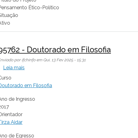
Pensamento Ético-Político
Situação
Ativo
95762 - Doutorado em Filosofia
Enviado por
ifchinfo
em
Qui, 13 Fev 2025 - 15:31
sobre 95762 - Doutorado em Filosofia
Leia mais
Curso
Doutorado em Filosofia
Ano de Ingresso
2017
Orientador
Tirza Aidar
Ano de Egresso