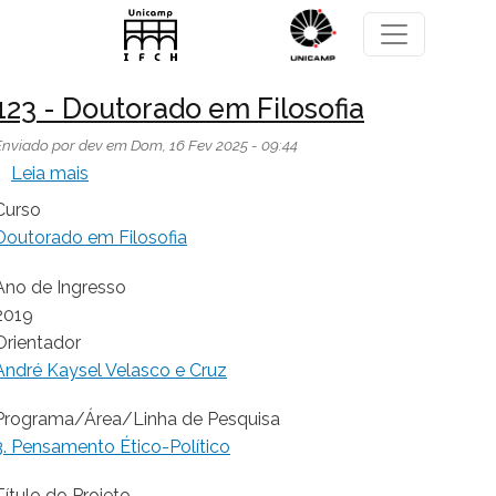
Pular para o conteúdo principal
123 - Doutorado em Filosofia
Enviado por
dev
em
Dom, 16 Fev 2025 - 09:44
sobre 123 - Doutorado em Filosofia
Leia mais
Curso
Doutorado em Filosofia
Ano de Ingresso
2019
Orientador
André Kaysel Velasco e Cruz
Programa/Área/Linha de Pesquisa
3. Pensamento Ético-Político
Título do Projeto