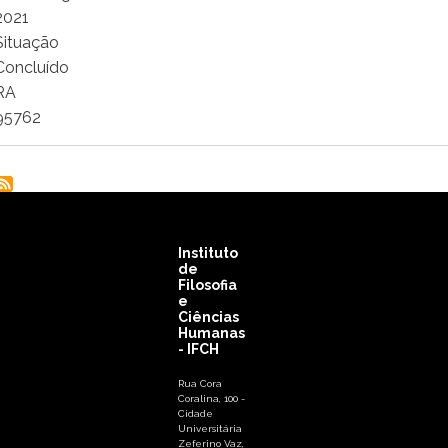
2021
Situação
Concluído
RA
95762
Instituto
de
Filosofia
e
Ciências
Humanas
- IFCH
Rua Cora
Coralina, 100 -
Cidade
Universitária
Zeferino Vaz,