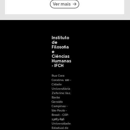
Ver mais
Instituto
de
Filosofia
e
Ciências
Humanas
- IFCH
Rua Cora
Coralina, 100 -
Cidade
Universitária
Zeferino Vaz,
Barão
Geraldo
Campinas -
São Paulo -
Brasil - CEP:
13083-896
Universidade
Estadual de