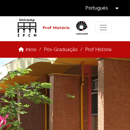
Select Languag
Pular para o conteúdo principal
Português
Tog
Prof História
Pós-Graduação
Prof História
Início