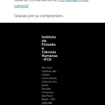
camp.br
Gracias por su comprensión.
Instituto
de
Filosofia
e
Ciências
Humanas
- IFCH
Rua Cora
Coralina, 100 -
Cidade
Universitária
Zeferino Vaz,
Barão
Geraldo
Campinas -
São Paulo -
Brasil - CEP:
13083-896