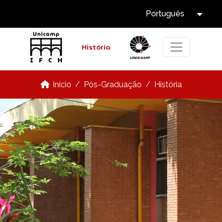
Select Languag
Pular para o conteúdo principal
Português
Tog
História
Pós-Graduação
História
Início