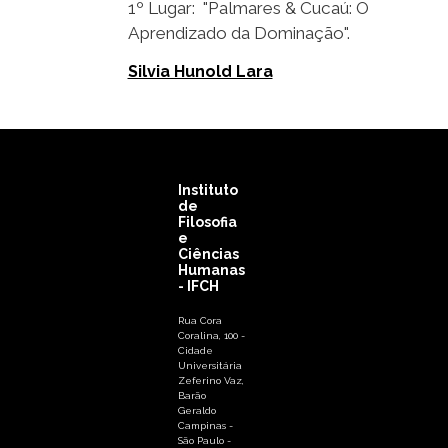
1º Lugar: "Palmares & Cucaú: O
Aprendizado da Dominação".
Silvia Hunold Lara
Instituto
de
Filosofia
e
Ciências
Humanas
- IFCH
Rua Cora
Coralina, 100 -
Cidade
Universitária
Zeferino Vaz,
Barão
Geraldo
Campinas -
São Paulo -