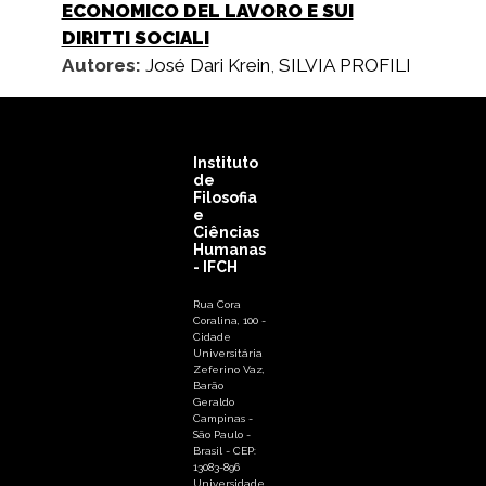
ECONOMICO DEL LAVORO E SUI
DIRITTI SOCIALI
Autores:
José Dari Krein
,
SILVIA PROFILI
Instituto
de
Filosofia
e
Ciências
Humanas
- IFCH
Rua Cora
Coralina, 100 -
Cidade
Universitária
Zeferino Vaz,
Barão
Geraldo
Campinas -
São Paulo -
Brasil - CEP:
13083-896
Universidade