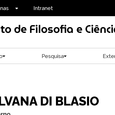
anas
Intranet
Toggle submenu
uto de Filosofia e Ciê
o
Pesquisa
Exte
Toggle submenu
Toggle submenu
ILVANA DI BLASIO
erno