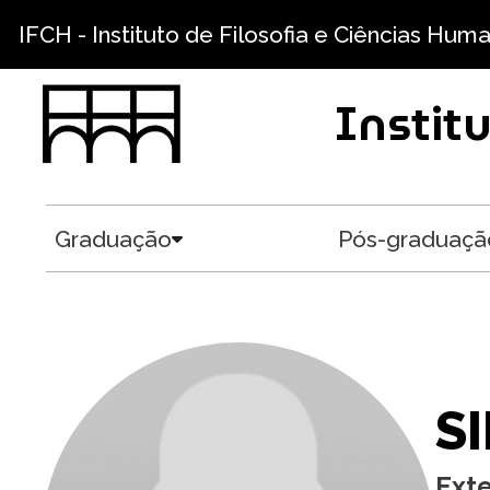
Pular para o conteúdo principal
IFCH - Instituto de Filosofia e Ciências Hum
Instit
Graduação
Pós-graduaçã
Toggle submenu
S
Ext