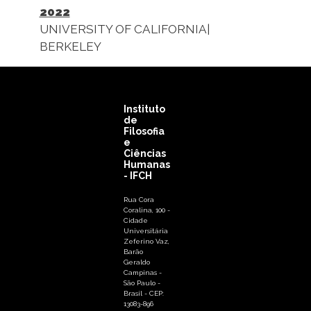
2022
UNIVERSITY OF CALIFORNIA|
BERKELEY
Instituto
de
Filosofia
e
Ciências
Humanas
- IFCH
Rua Cora
Coralina, 100 -
Cidade
Universitária
Zeferino Vaz,
Barão
Geraldo
Campinas -
São Paulo -
Brasil - CEP:
13083-896