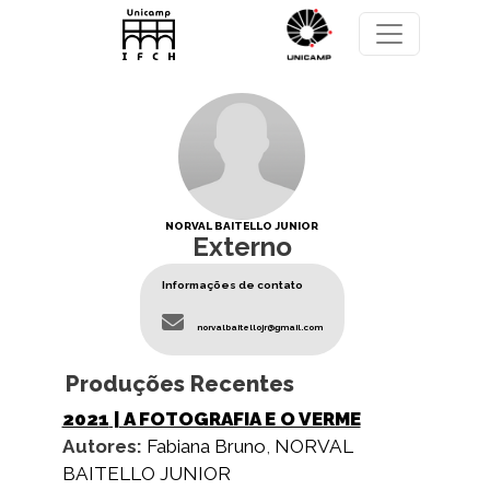
Pular para o conteúdo principal
NORVAL BAITELLO JUNIOR
Externo
Informações de contato
norvalbaitellojr@gmail.com
Produções Recentes
2021
| A FOTOGRAFIA E O VERME
Autores:
Fabiana Bruno
,
NORVAL
BAITELLO JUNIOR