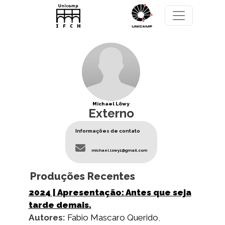
Pular para o conteúdo principal
Michael Löwy
Externo
Informações de contato
michael.lowy1@gmail.com
Produções Recentes
2024
| Apresentação: Antes que seja
tarde demais.
Autores:
Fabio Mascaro Querido
,