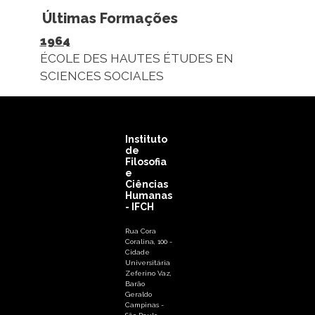
Últimas Formações
1964
ÉCOLE DES HAUTES ÉTUDES EN
SCIENCES SOCIALES
Instituto
de
Filosofia
e
Ciências
Humanas
- IFCH
Rua Cora
Coralina, 100 -
Cidade
Universitária
Zeferino Vaz,
Barão
Geraldo
Campinas -