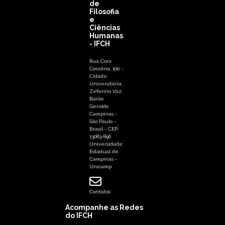
de
Filosofia
e
Ciências
Humanas
- IFCH
Rua Cora
Coralina, 100 -
Cidade
Universitária
Zeferino Vaz,
Barão
Geraldo
Campinas -
São Paulo -
Brasil - CEP:
13083-896
Universidade
Estadual de
Campinas -
Unicamp
Contatos
Acompanhe as Redes
do IFCH