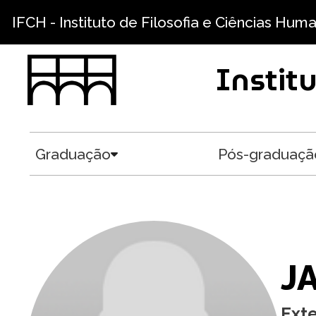
Pular para o conteúdo principal
IFCH - Instituto de Filosofia e Ciências Hum
Instit
Graduação
Pós-graduaçã
Toggle submenu
J
Ext