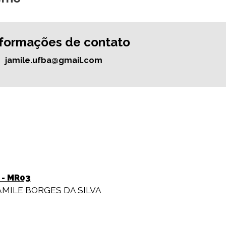
nformações de contato
jamile.ufba@gmail.com
- MR03
AMILE BORGES DA SILVA