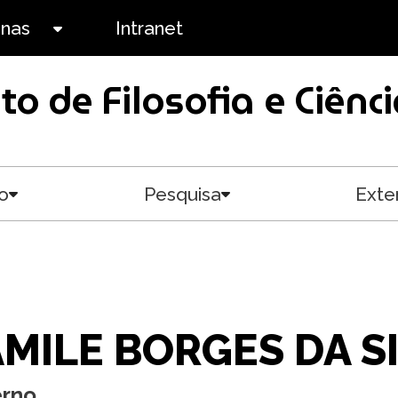
anas
Intranet
Toggle submenu
uto de Filosofia e Ciê
o
Pesquisa
Exte
Toggle submenu
Toggle submenu
AMILE BORGES DA S
erno