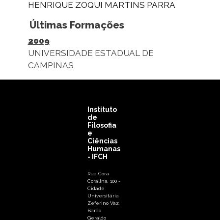
HENRIQUE ZOQUI MARTINS PARRA
Últimas Formações
2009
UNIVERSIDADE ESTADUAL DE
CAMPINAS
Instituto
de
Filosofia
e
Ciências
Humanas
- IFCH
Rua Cora
Coralina, 100 -
Cidade
Universitária
Zeferino Vaz,
Barão
Geraldo