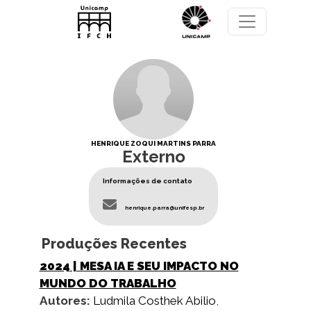
Pular para o conteúdo principal
HENRIQUE ZOQUI MARTINS PARRA
Externo
Informações de contato
henrique.parra@unifesp.br
Produções Recentes
2024
| MESA IA E SEU IMPACTO NO
MUNDO DO TRABALHO
Autores:
Ludmila Costhek Abilio
,