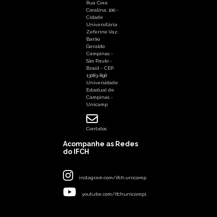
Rua Cora
Coralina, 100 -
Cidade
Universitária
Zeferino Vaz,
Barão
Geraldo
Campinas -
São Paulo -
Brasil - CEP:
13083-896
Universidade
Estadual de
Campinas -
Unicamp
Contatos
Acompanhe as Redes
do IFCH
instagram.com/ifch.unicamp
youtube.com/ifchunicamp1