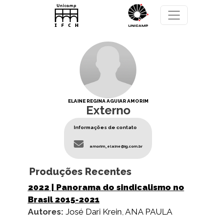
Pular para o conteúdo principal
ELAINE REGINA AGUIAR AMORIM
Externo
Informações de contato
amorim_elaine@ig.com.br
Produções Recentes
2022
| Panorama do sindicalismo no
Brasil 2015-2021
Autores:
José Dari Krein
,
ANA PAULA