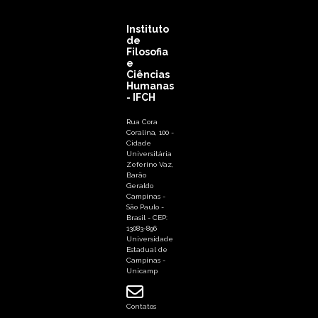
Instituto
de
Filosofia
e
Ciências
Humanas
- IFCH
Rua Cora
Coralina, 100 -
Cidade
Universitária
Zeferino Vaz,
Barão
Geraldo
Campinas -
São Paulo -
Brasil - CEP:
13083-896
Universidade
Estadual de
Campinas -
Unicamp
Contatos