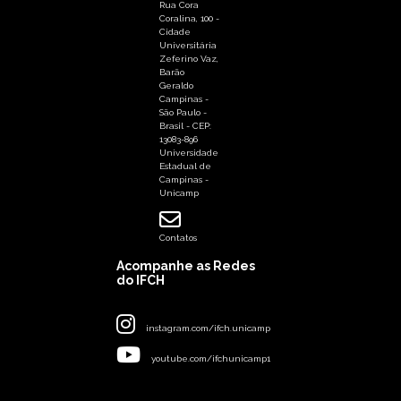
Rua Cora
Coralina, 100 -
Cidade
Universitária
Zeferino Vaz,
Barão
Geraldo
Campinas -
São Paulo -
Brasil - CEP:
13083-896
Universidade
Estadual de
Campinas -
Unicamp
Contatos
Acompanhe as Redes
do IFCH
instagram.com/ifch.unicamp
youtube.com/ifchunicamp1