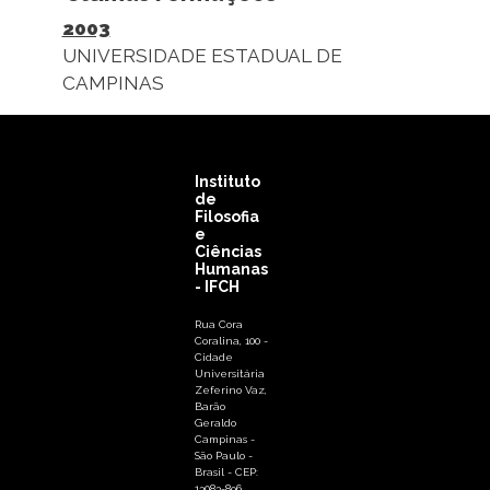
2003
UNIVERSIDADE ESTADUAL DE
CAMPINAS
Instituto
de
Filosofia
e
Ciências
Humanas
- IFCH
Rua Cora
Coralina, 100 -
Cidade
Universitária
Zeferino Vaz,
Barão
Geraldo
Campinas -
São Paulo -
Brasil - CEP:
13083-896