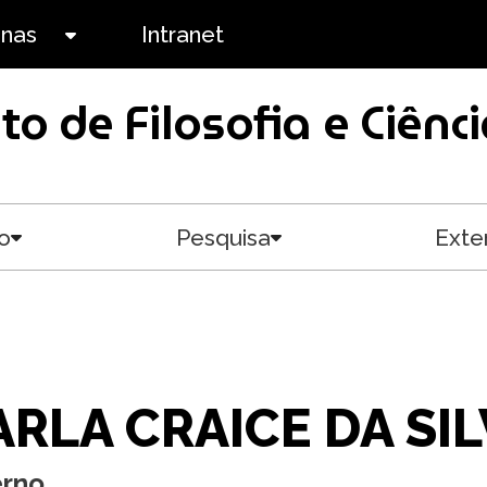
anas
Intranet
Toggle submenu
uto de Filosofia e Ciê
o
Pesquisa
Exte
Toggle submenu
Toggle submenu
ARLA CRAICE DA SI
erno