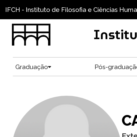
Pular para o conteúdo principal
IFCH - Instituto de Filosofia e Ciências Hum
Instit
Graduação
Pós-graduaçã
Toggle submenu
C
Ext