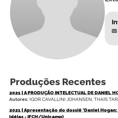
I
Produções Recentes
2021
| A PRODUÇÃO INTELECTUAL DE DANIEL H
Autores:
IGOR CAVALLINI JOHANSEN
,
THAIS TA
2021
| Apresentação do dossiê 'Daniel Hogan:
Idéias - IFCH/Unicamp)