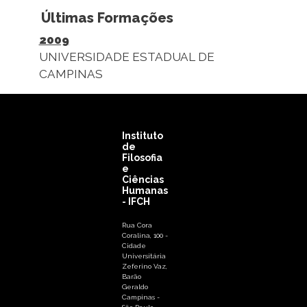
Últimas Formações
2009
UNIVERSIDADE ESTADUAL DE
CAMPINAS
Instituto
de
Filosofia
e
Ciências
Humanas
- IFCH
Rua Cora
Coralina, 100 -
Cidade
Universitária
Zeferino Vaz,
Barão
Geraldo
Campinas -