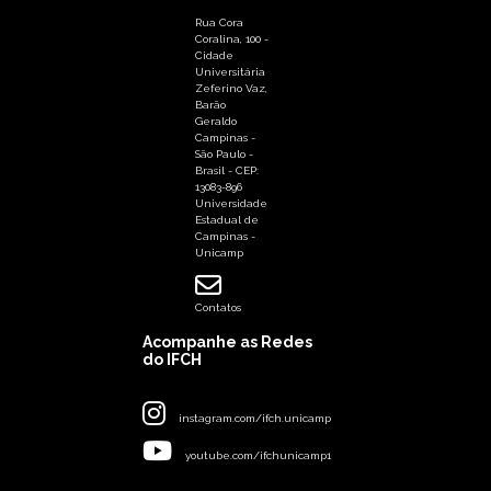
Rua Cora
Coralina, 100 -
Cidade
Universitária
Zeferino Vaz,
Barão
Geraldo
Campinas -
São Paulo -
Brasil - CEP:
13083-896
Universidade
Estadual de
Campinas -
Unicamp
Contatos
Acompanhe as Redes
do IFCH
instagram.com/ifch.unicamp
youtube.com/ifchunicamp1