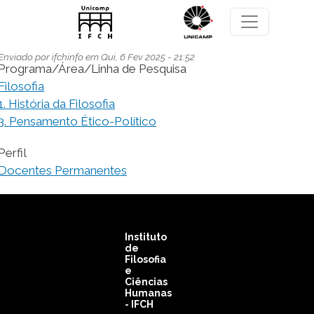
Pular para o conteúdo principal
Enviado por
ifchinfo
em
Qui, 6 Fev 2025 - 21:52
Programa/Área/Linha de Pesquisa
Filosofia
1. História da Filosofia
3. Pensamento Ético-Político
Perfil
Docentes Permanentes
Instituto
de
Filosofia
e
Ciências
Humanas
- IFCH