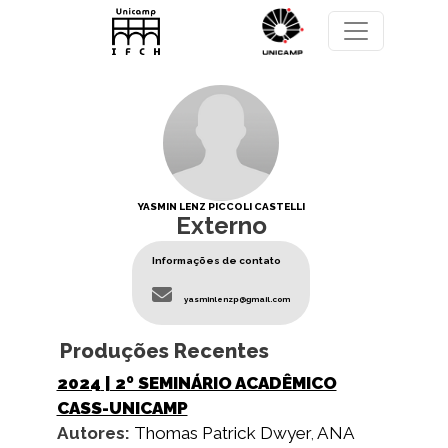
Pular para o conteúdo principal
YASMIN LENZ PICCOLI CASTELLI
Externo
Informações de contato
yasminlenzp@gmail.com
Produções Recentes
2024
| 2º SEMINÁRIO ACADÊMICO
CASS-UNICAMP
Autores:
Thomas Patrick Dwyer
,
ANA