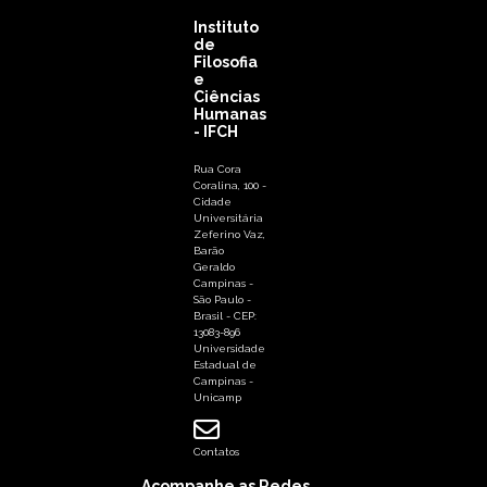
Instituto
de
Filosofia
e
Ciências
Humanas
- IFCH
Rua Cora
Coralina, 100 -
Cidade
Universitária
Zeferino Vaz,
Barão
Geraldo
Campinas -
São Paulo -
Brasil - CEP:
13083-896
Universidade
Estadual de
Campinas -
Unicamp
Contatos
Acompanhe as Redes