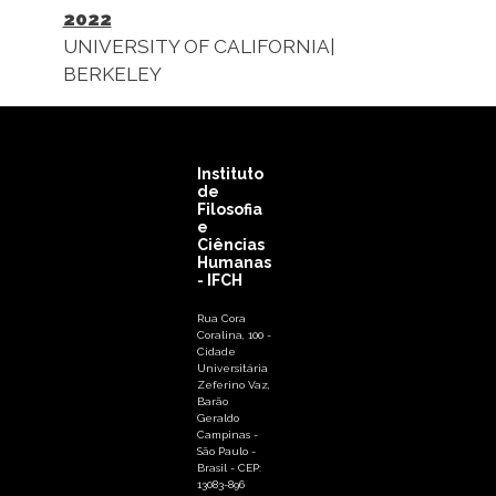
2022
UNIVERSITY OF CALIFORNIA|
BERKELEY
Instituto
de
Filosofia
e
Ciências
Humanas
- IFCH
Rua Cora
Coralina, 100 -
Cidade
Universitária
Zeferino Vaz,
Barão
Geraldo
Campinas -
São Paulo -
Brasil - CEP:
13083-896