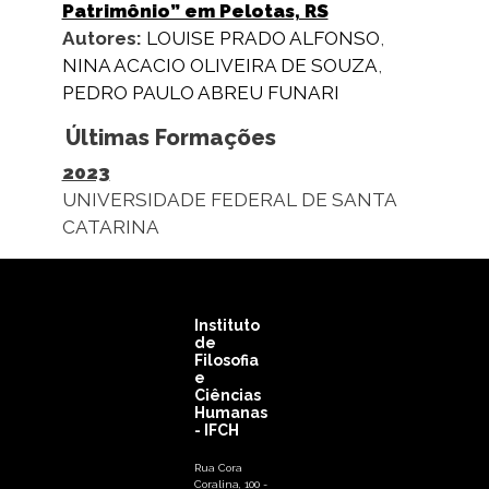
Patrimônio” em Pelotas, RS
Autores:
LOUISE PRADO ALFONSO
,
NINA ACACIO OLIVEIRA DE SOUZA
,
PEDRO PAULO ABREU FUNARI
Últimas Formações
2023
UNIVERSIDADE FEDERAL DE SANTA
CATARINA
Instituto
de
Filosofia
e
Ciências
Humanas
- IFCH
Rua Cora
Coralina, 100 -