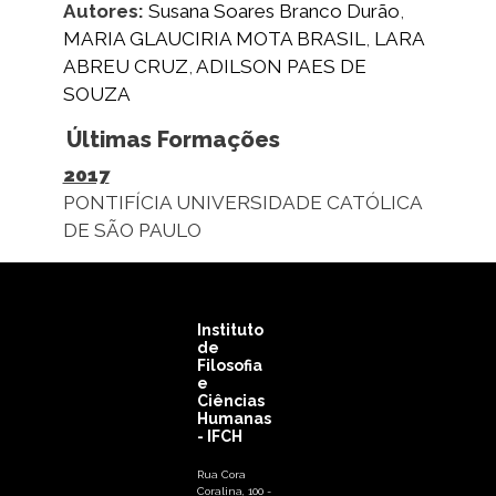
Autores:
Susana Soares Branco Durão
,
MARIA GLAUCIRIA MOTA BRASIL
,
LARA
ABREU CRUZ
,
ADILSON PAES DE
SOUZA
Últimas Formações
2017
PONTIFÍCIA UNIVERSIDADE CATÓLICA
DE SÃO PAULO
Instituto
de
Filosofia
e
Ciências
Humanas
- IFCH
Rua Cora
Coralina, 100 -