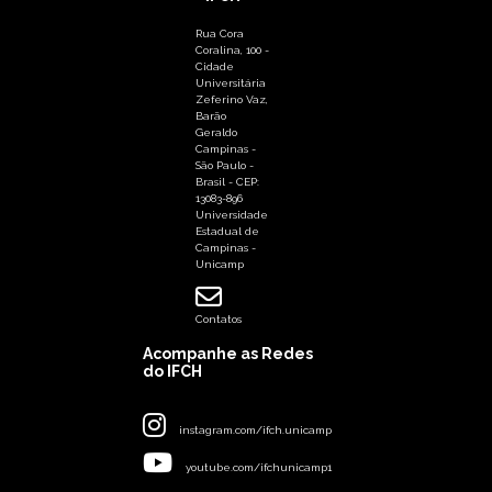
Rua Cora
Coralina, 100 -
Cidade
Universitária
Zeferino Vaz,
Barão
Geraldo
Campinas -
São Paulo -
Brasil - CEP:
13083-896
Universidade
Estadual de
Campinas -
Unicamp
Contatos
Acompanhe as Redes
do IFCH
instagram.com/ifch.unicamp
youtube.com/ifchunicamp1