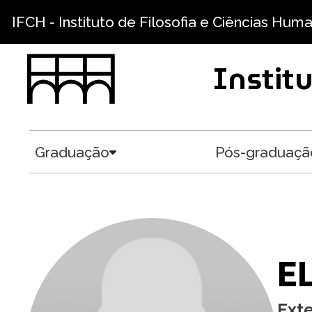
Pular para o conteúdo principal
IFCH - Instituto de Filosofia e Ciências Hum
Instit
Graduação
Pós-graduaçã
Toggle submenu
E
Ext