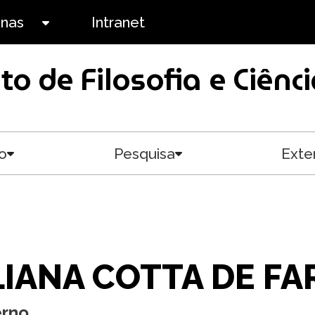
anas
Intranet
Toggle submenu
uto de Filosofia e Ciê
o
Pesquisa
Exte
Toggle submenu
Toggle submenu
LIANA COTTA DE FA
erno