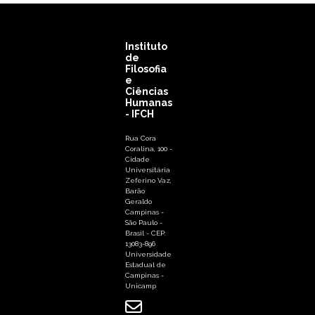
Instituto
de
Filosofia
e
Ciências
Humanas
- IFCH
Rua Cora
Coralina, 100 -
Cidade
Universitária
Zeferino Vaz,
Barão
Geraldo
Campinas -
São Paulo -
Brasil - CEP:
13083-896
Universidade
Estadual de
Campinas -
Unicamp