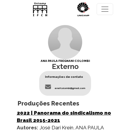
Pular para o conteúdo principal
ANA PAULA FREGNANI COLOMBI
Externo
Informações de contato
anafcolombi@gmail.com
Produções Recentes
2022
| Panorama do sindicalismo no
Brasil 2015-2021
Autores:
José Dari Krein
,
ANA PAULA