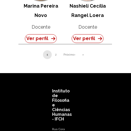
Marina Pereira
Nashieli Cecília
Novo
Rangel Loera
Docente
Docente
Ver perfil
Ver perfil
Paginação
1
2
Próximo›
»
Próxima página
Última página
Instituto
de
Filosofia
e
Ciências
Humanas
- IFCH
Rua Cora