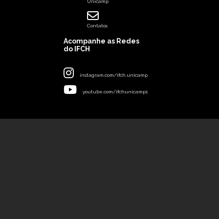
Unicamp
Contatos
Acompanhe as Redes
do IFCH
instagram.com/ifch.unicamp
youtube.com/ifchunicamp1