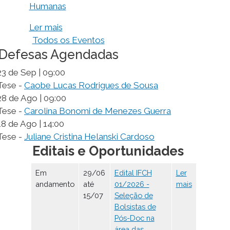
Humanas
Ler mais
Todos os Eventos
Defesas Agendadas
23 de Sep | 09:00
Tese -
Caobe Lucas Rodrigues de Sousa
28 de Ago | 09:00
Tese -
Carolina Bonomi de Menezes Guerra
18 de Ago | 14:00
Tese -
Juliane Cristina Helanski Cardoso
Editais e Oportunidades
Em
29/06
Edital IFCH
Ler
andamento
até
01/2026 -
mais
15/07
Seleção de
Bolsistas de
Pós-Doc na
área das