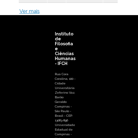
Ver mais
Instituto
de
Filosofia
e
Ciências
Humanas
- IFCH
Rua Cora
Coralina, 100 -
Cidade
Universitária
Zeferino Vaz,
Barão
Geraldo
Campinas -
São Paulo -
Brasil - CEP:
13083-896
Universidade
Estadual de
Campinas -