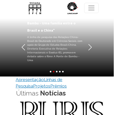
Pasar al contenido principal
Debate sobre o filme "A Ponte de
Bambu - Uma família entre o
Brasil e a China"
A linha de pesquisa das Relações China-
Brasil do Doutorado em Ciências Sociais, com
apoio do Grupo de Estudos Brasil-China,
Diretoria Executiva de Relações
Anterior
Siguiente
Internacionais e Exodus-IEL promovem
debate sobre o filme A Ponte de Bambu -
Uma
Apresentação
Linhas de
Pesquisa
Projetos
Prêmios
Últimas
Notícias