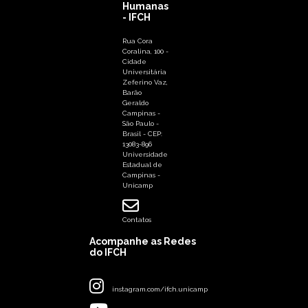
Humanas
- IFCH
Rua Cora
Coralina, 100 -
Cidade
Universitária
Zeferino Vaz,
Barão
Geraldo
Campinas -
São Paulo -
Brasil - CEP:
13083-896
Universidade
Estadual de
Campinas -
Unicamp
Contatos
Acompanhe as Redes
do IFCH
instagram.com/ifch.unicamp