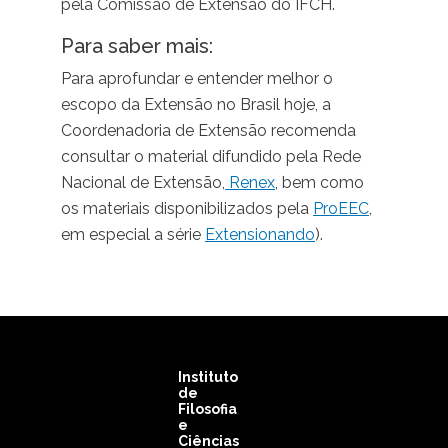
pela Comissão de Extensão do IFCH.
Para saber mais:
Para aprofundar e entender melhor o
escopo da Extensão no Brasil hoje, a
Coordenadoria de Extensão recomenda
consultar o material difundido pela Rede
Nacional de Extensão,
Renex
, bem como
os materiais disponibilizados pela
ProEEC
,
em especial a série
Extensionando
).
Instituto
de
Filosofia
e
Ciências