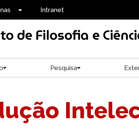
anas
Intranet
Toggle submenu
uto de Filosofia e Ciê
o
Pesquisa
Exte
Toggle submenu
Toggle submenu
ução Intelec