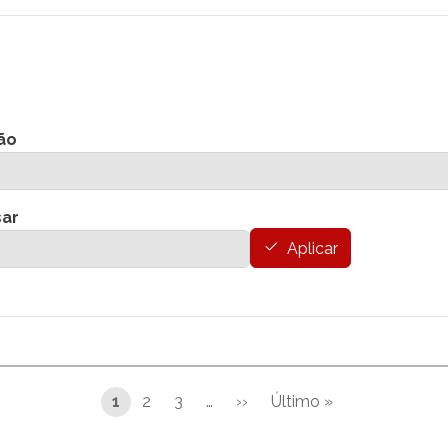
ão
sar
Aplicar
1
2
3
…
››
Último »
Siguiente página
Última página