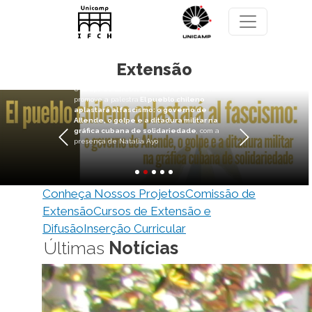
Pasar al contenido principal
El pueblo chileno aplastará al
fascismo: o governo de Allende, o
golpe e a ditadura militar na
Extensão
gráfica cubana de solidariedade
O Grupo de Estudos de História da América,
promove a palestra
El pueblo chileno
aplastará al fascismo: o governo de
Allende, o golpe e a ditadura militar na
gráfica cubana de solidariedade
, com a
presença de Natalia Ayo
Anterior
Siguiente
Conheça Nossos Projetos
Comissão de
Extensão
Cursos de Extensão e
Difusão
Inserção Curricular
Últimas
Notícias