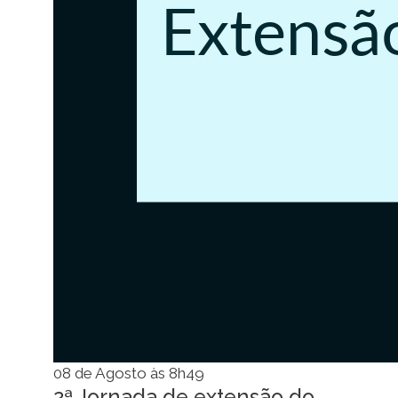
08 de Agosto às 8h49
2ª Jornada de extensão do