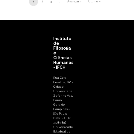
Paginación
1
2
3
…
Avançar ›
Último »
Siguiente página
Última página
Instituto
de
Filosofia
e
Ciências
Humanas
- IFCH
Rua Cora
Coralina, 100 -
Cidade
Universitária
Zeferino Vaz,
Barão
Geraldo
Campinas -
São Paulo -
Brasil - CEP:
13083-896
Universidade
Estadual de