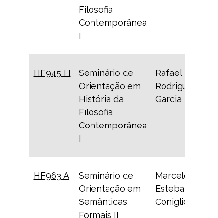
Filosofia
Contemporânea
I
HF945 H
Seminário de
Rafael
Orientação em
Rodrigues
História da
Garcia
Filosofia
Contemporânea
I
HF963 A
Seminário de
Marcelo
Orientação em
Esteban
Semânticas
Coniglio
Formais II