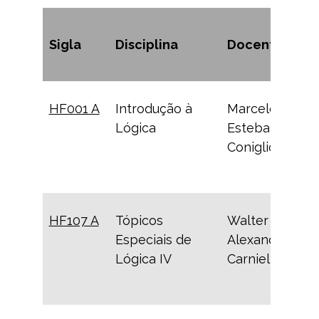
Sigla
Disciplina
Docente
HF001 A
Introdução à
Marcelo
Lógica
Esteban
Coniglio
HF107 A
Tópicos
Walter
Especiais de
Alexandre
Lógica IV
Carnielli