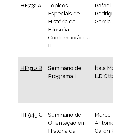
HF732 A
Tópicos
Rafael
Especiais de
Rodrigues
História da
Garcia
Filosofia
Contemporânea
II
HF910 B
Seminário de
Ítala Maria
Programa I
L.D'Ottaviano
HF945 G
Seminário de
Marco
Orientação em
Antonio
História da
Caron Ruffino