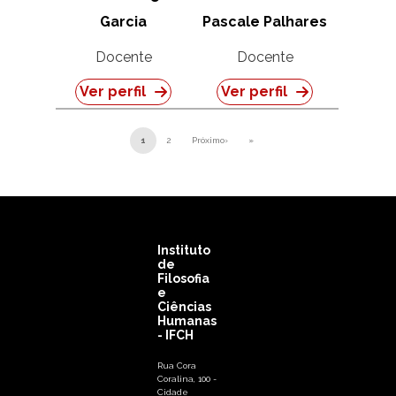
Garcia
Pascale Palhares
Docente
Docente
Ver perfil
Ver perfil
Paginação
1
2
Próximo›
»
Próxima página
Última página
Instituto
de
Filosofia
e
Ciências
Humanas
- IFCH
Rua Cora
Coralina, 100 -
Cidade