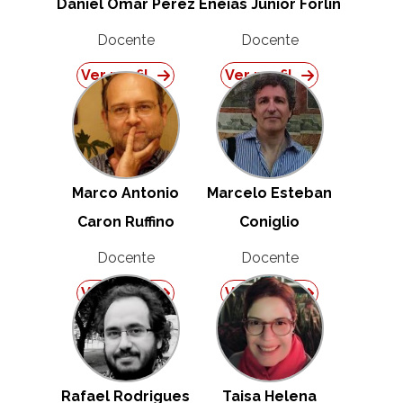
Daniel Omar Perez
Enéias Júnior Forlin
Docente
Docente
Ver perfil
Ver perfil
Marco Antonio
Marcelo Esteban
Caron Ruffino
Coniglio
Docente
Docente
Ver perfil
Ver perfil
Rafael Rodrigues
Taisa Helena