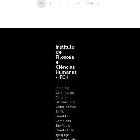
Paginação
1
2
3
…
››
Último »
Próxima página
Última página
Instituto
de
Filosofia
e
Ciências
Humanas
- IFCH
Rua Cora
Coralina, 100 -
Cidade
Universitária
Zeferino Vaz,
Barão
Geraldo
Campinas -
São Paulo -
Brasil - CEP:
13083-896
Universidade