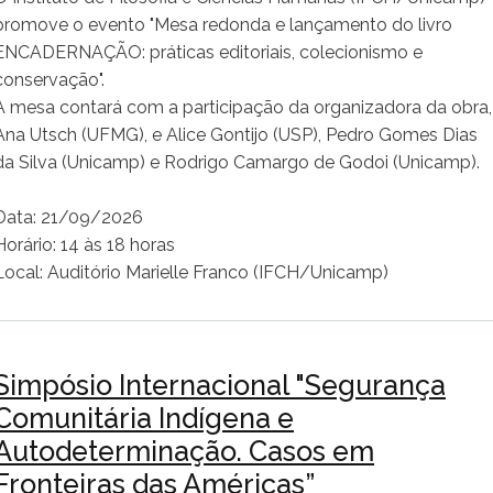
promove o evento "Mesa redonda e lançamento do livro
ENCADERNAÇÃO: práticas editoriais, colecionismo e
conservação".
A mesa contará com a participação da organizadora da obra,
Ana Utsch (UFMG), e Alice Gontijo (USP), Pedro Gomes Dias
da Silva (Unicamp) e Rodrigo Camargo de Godoi (Unicamp).
Data: 21/09/2026
Horário: 14 às 18 horas
Local: Auditório Marielle Franco (IFCH/Unicamp)
Simpósio Internacional "Segurança
Comunitária Indígena e
Autodeterminação. Casos em
Fronteiras das Américas”