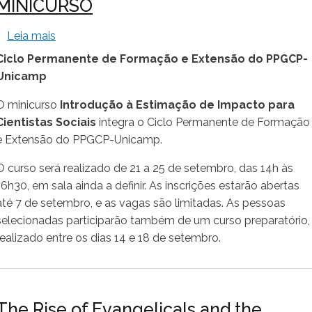
MINICURSO
sobre Ciclo Permanente de Formação e Extens
Leia mais
Ciclo Permanente de Formação e Extensão do PPGCP-
Unicamp
O minicurso
Introdução à Estimação de Impacto para
Cientistas Sociais
integra o Ciclo Permanente de Formação
e Extensão do PPGCP-Unicamp.
O curso será realizado de 21 a 25 de setembro, das 14h às
16h30, em sala ainda a definir. As inscrições estarão abertas
até 7 de setembro, e as vagas são limitadas. As pessoas
selecionadas participarão também de um curso preparatório,
realizado entre os dias 14 e 18 de setembro.
The Rise of Evangelicals and the