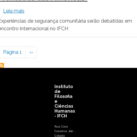
sobre Simpósio Internacional "Segurança Comunit
Leia mais
Experiências de segurança comunitária serão debatidas em
encontro internacional no IFCH
Paginação
Próxima página
Página 1
››
Instituto
de
Filosofia
e
Ciências
Humanas
- IFCH
Rua Cora
Coralina, 100 -
Cidade