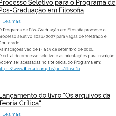
Processo Seletivo para o Programa de
Pós-Graduação em Filosofia
sobre Processo Seletivo para o Programa de Pós
Leia mais
O Programa de Pós-Graduação em Filosofia promove o
processo seletivo 2026/2027 para vagas de Mestrado e
Doutorado.
As inscrições vão de 1º a 15 de setembro de 2026.
O edital do processo seletivo e as orientações para inscrição
podem ser acessadas no site oficial do Programa em:
https://www.ifch.unicamp.br/pos/filosofia
Lançamento do livro "Os arquivos da
Teoria Crítica"
sobre Lançamento do livro "Os arquivos da Teoria 
Leia mais