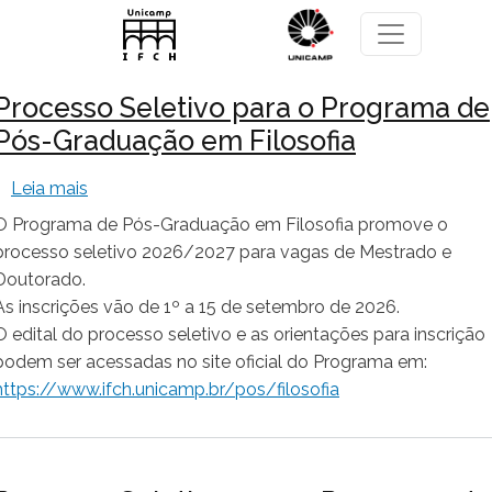
Pular para o conteúdo principal
Processo Seletivo para o Programa de
Pós-Graduação em Filosofia
sobre Processo Seletivo para o Programa de Pós
Leia mais
O Programa de Pós-Graduação em Filosofia promove o
processo seletivo 2026/2027 para vagas de Mestrado e
Doutorado.
As inscrições vão de 1º a 15 de setembro de 2026.
O edital do processo seletivo e as orientações para inscrição
podem ser acessadas no site oficial do Programa em:
https://www.ifch.unicamp.br/pos/filosofia