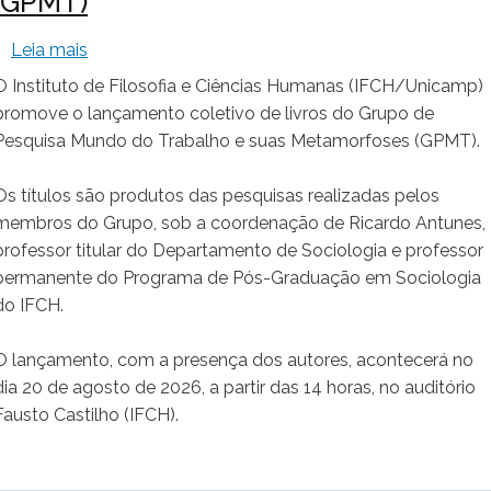
(GPMT)
sobre Lançamento coletivo de livros do Grupo 
Leia mais
O Instituto de Filosofia e Ciências Humanas (IFCH/Unicamp)
promove o lançamento coletivo de livros do Grupo de
Pesquisa Mundo do Trabalho e suas Metamorfoses (GPMT).
Os títulos são produtos das pesquisas realizadas pelos
membros do Grupo, sob a coordenação de Ricardo Antunes,
professor titular do Departamento de Sociologia e professor
permanente do Programa de Pós-Graduação em Sociologia
do IFCH.
O lançamento, com a presença dos autores, acontecerá no
dia 20 de agosto de 2026, a partir das 14 horas, no auditório
Fausto Castilho (IFCH).