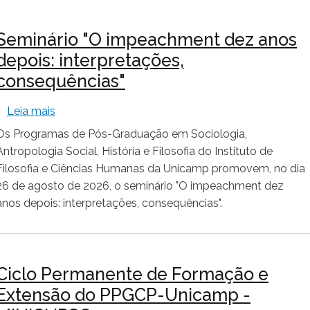
Seminário "O impeachment dez anos
depois: interpretações,
consequências"
sobre Seminário "O impeachment dez anos depois:
Leia mais
Os Programas de Pós-Graduação em Sociologia,
Antropologia Social, História e Filosofia do Instituto de
Filosofia e Ciências Humanas da Unicamp promovem, no dia
26 de agosto de 2026, o seminário "O impeachment dez
anos depois: interpretações, consequências".
Ciclo Permanente de Formação e
Extensão do PPGCP-Unicamp -