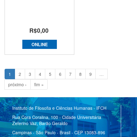
R$0,00
ONLINE
1
2
3
4
5
6
7
8
9
…
próximo ›
fim »
Instituto de Filosofia e Ciências Humanas - IFCH
Rua Cora Coralina, 100 - Cidade Universitária
Zeferino Vaz, Barão Geraldo
Campinas - São Paulo - Brasil - CEP 13083-896