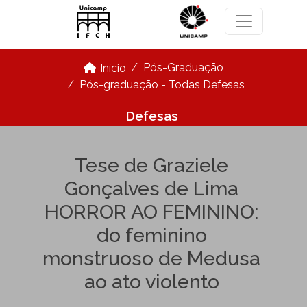
Pular para o conteúdo principal
Pós-Graduação
Início
Pós-graduação - Todas Defesas
Defesas
Tese de Graziele
Gonçalves de Lima
HORROR AO FEMININO:
do feminino
monstruoso de Medusa
ao ato violento